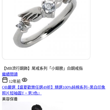
【MB流行鋼飾】尾戒系列「小翅膀」白鋼戒指
繼續閱讀
12年前
OB嚴選【盛夏歡樂任選49折】精選100%純棉系列~黑白印象
照片短袖圓T‧男3色』
美容保養