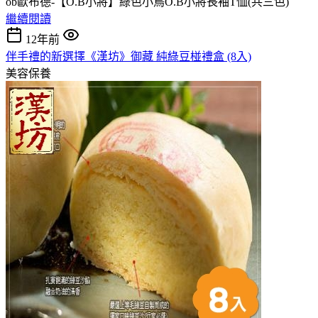
ob歐布德-【O.B小將】綠色小鳥O.B小將長袖T恤(共三色)
繼續閱讀
12年前
伴手禮的新選擇《漢坊》御藏 純綠豆椪禮盒 (8入)
美容保養