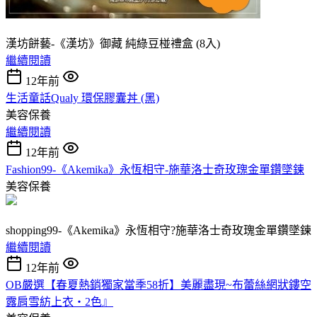
漢坊餅藝-《漢坊》御藏 純綠豆椪禮盒 (8入)
繼續閱讀
12年前
生活童話Qualy 環保膠囊丼 (黑)
美容保養
繼續閱讀
12年前
Fashion99-《Akemika》永恆相守-施華洛士奇玫瑰金單鑽墜鍊
美容保養
shopping99-《Akemika》永恆相守?施華洛士奇玫瑰金單鑽墜鍊
繼續閱讀
12年前
OB嚴選【春夏熱銷獨家當季58折】美麗盡現~布蕾絲網狀鏤空
露肩雪紡上衣‧2色』