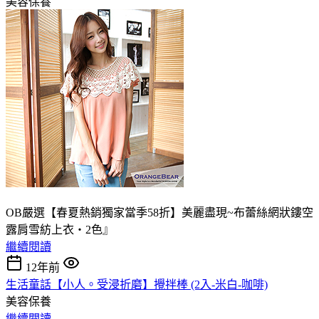
美容保養
OB嚴選【春夏熱銷獨家當季58折】美麗盡現~布蕾絲網狀鏤空
露肩雪紡上衣‧2色』
繼續閱讀
12年前
生活童話【小人。受浸折磨】攪拌棒 (2入-米白-咖啡)
美容保養
繼續閱讀