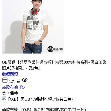
OB嚴選【盛夏歡樂任選49折】精選100%純棉系列~黑白印象
照片短袖圓T‧男3色』
繼續閱讀
12年前
ob歐布德【O
美容保養
ob歐布德-【O.B】黑OB ' 79骷髏V領T恤(共三色)