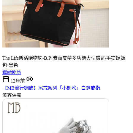
The Life樂活購物網-B.P. 素面皮帶多功能大型肩背/手提媽媽
包-黑色
繼續閱讀
12年前
【MB流行鋼飾】尾戒系列「小翅膀」白鋼戒指
美容保養