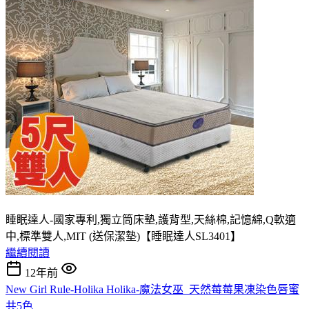
睡眠達人-國家專利,獨立筒床墊,護背型,天絲棉,記憶綿,Q軟適
中,標準雙人,MIT (送保潔墊)【睡眠達人SL3401】
繼續閱讀
12年前
New Girl Rule-Holika Holika-魔法女巫_天然莓莓果凍染色唇蜜
共5色