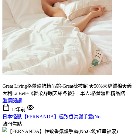
Great Living格蕾寢飾精品館-Great枕被館 ★50%天絲鋪棉★義
大利La Belle《輕柔舒眠天絲冬被》--單人:格蕾寢飾精品館
繼續閱讀
12年前
日本怪獸【FERNANDA】極致香氛護手霜(No
熱門焦點