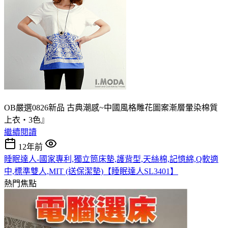
OB嚴選0826新品 古典潮感~中國風格雕花圖案漸層暈染棉質
上衣‧3色』
繼續閱讀
12年前
睡眠達人-國家專利,獨立筒床墊,護背型,天絲棉,記憶綿,Q軟適
中,標準雙人,MIT (送保潔墊)【睡眠達人SL3401】
熱門焦點