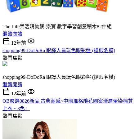
The Life樂活購物網-樂寶 數字學習創意積木82件組
繼續閱讀
12年前
shopping99-DoDoRa 眼譯人員玩色眼彩盤 (搶眼名模)
熱門焦點
shopping99-DoDoRa 眼譯人員玩色眼彩盤 (搶眼名模)
繼續閱讀
12年前
OB嚴選0826新品 古典潮感~中國風格雕花圖案漸層暈染棉質
上衣‧3色』
熱門焦點