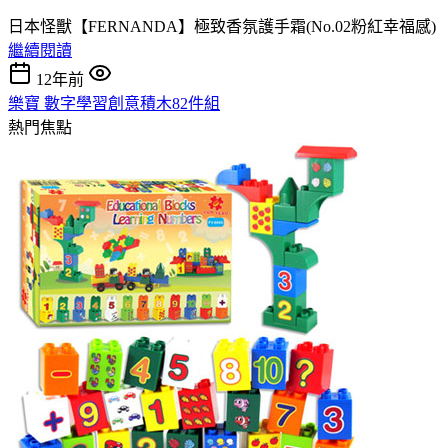
日本怪獸【FERNANDA】極致香氛護手霜(No.02粉紅幸福感)
繼續閱讀
12年前
樂寶 數字學習創意積木82件組
熱門焦點