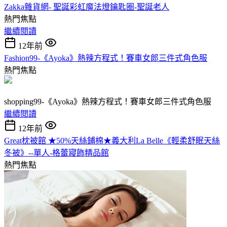
Zakka雜貨網- 聖誕彩虹魔法燈鑰匙圈-聖誕老人
熱門焦點
繼續閱讀
12年前
Fashion99-《Ayoka》熱辣方程式！賽車女郎三件式角色服
熱門焦點
shopping99-《Ayoka》熱辣方程式！賽車女郎三件式角色服
繼續閱讀
12年前
Great枕被館 ★50%天絲鋪棉★義大利La Belle《輕柔舒眠天絲
冬被》--單人-格蕾寢飾精品館
熱門焦點