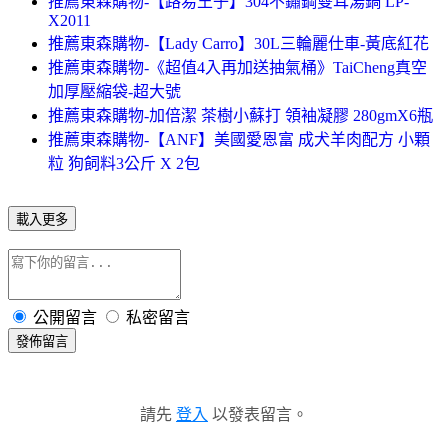
推薦東森購物-【路易王子】304不鏽鋼雙耳湯鍋 LP-
X2011
推薦東森購物-【Lady Carro】30L三輪麗仕車-黃底紅花
推薦東森購物-《超值4入再加送抽氣桶》TaiCheng真空
加厚壓縮袋-超大號
推薦東森購物-加倍潔 茶樹小蘇打 領袖凝膠 280gmX6瓶
推薦東森購物-【ANF】美國愛恩富 成犬羊肉配方 小顆
粒 狗飼料3公斤 X 2包
載入更多
公開留言
私密留言
發佈留言
請先
登入
以發表留言。