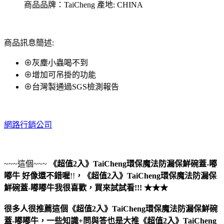
商品品牌：TaiCheng 產地: CHINA
商品訊息簡述:
⊕灰塵小蟲喝不到
⊕增加可吊掛的功能
⊕台灣製通過SGS檢測報告
網路行銷公司
~~~這個~~~
《超值2入》TaiCheng環保魔法防漏保鮮碗蓋-嘟
嘟牛
好像還不錯喔
!!
，
《超值2入》TaiCheng環保魔法防漏保
鮮碗蓋-嘟嘟牛
我很喜歡，買來試試看!!! ★★★
很多人很推薦這個《超值2入》TaiCheng環保魔法防漏保鮮碗
蓋-嘟嘟牛，一些知識+問與答也是大推《超值2入》TaiCheng