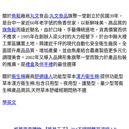
關於
魚鬆
廠商
丸文
食品:
丸文食品
旗聚一堂創立於民國39年，
是台中一家近60年老字號的魚香世家，以新鮮味美、高品質的
旗魚鬆
而遠近馳名，由於口味、手藝傳統道地，貨真價實而供
不應求。1995年在創辦人梁火村的大力經營下，於台中縣大裡
工業區購置土地，興建近千坪的現代自動化安全衛生廠房，全
面提升產品品質、增加產量，並由魚產結合農產製造更多元化
調理美食。2002年又導入品牌形象旗聚一堂而致力於產品包裝
的推廣。是
禮盒
及
伴手禮
的最佳選擇
關於
衛生棉
廠商
舒適達人
功能型草本
漢方衛生棉
:提供功能型
草本漢方衛生棉,包含日用型、夜用型、護墊型、量少型等衛
生棉產品資訊,天然草本舒緩經期悶熱不適
學英文