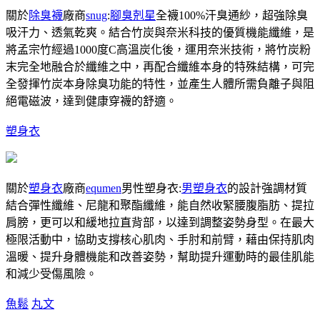
關於
除臭襪
廠商
snug
:
腳臭剋星
全襪100%汗臭通紗，超強除臭
吸汗力、透氣乾爽。結合竹炭與奈米科技的優質機能纖維，是
將孟宗竹經過1000度C高溫炭化後，運用奈米技術，將竹炭粉
末完全地融合於纖維之中，再配合纖維本身的特殊結構，可完
全發揮竹炭本身除臭功能的特性，並產生人體所需負離子與阻
絕電磁波，達到健康穿襪的舒適。
塑身衣
關於
塑身衣
廠商
equmen
男性塑身衣:
男塑身衣
的設計強調材質
結合彈性纖維、尼龍和聚酯纖維，能自然收緊腰腹脂肪、提拉
肩膀，更可以和緩地拉直背部，以達到調整姿勢身型。在最大
極限活動中，協助支撐核心肌肉、手肘和前臂，藉由保持肌肉
溫暖、提升身體機能和改善姿勢，幫助提升運動時的最佳肌能
和減少受傷風險。
魚鬆
丸文