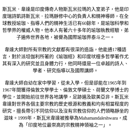
斯瓦米．韋達是印度傳奇人物斯瓦米拉瑪的入室弟子，他是印
度瑞詩凱詩斯瓦米．拉瑪靜修中心的負責人和精神導師，在全
球教授瑜珈、指導人們的精神生活已有60餘年，是瑜珈科學和
哲學界的權威人物。他本人有著六十多年的瑜珈執教經驗，弟
子遍佈世界各地，被譽為國際瑜珈界泰斗之一。
韋達大師對所有宗教的文獻都有很深的造詣，他能通17種語
言，對於派坦伽利所著的《瑜珈經》和印度吠檀多哲學著作尤
其有深入的研究並且身體力行，他同時還是一位卓越的詩人、
學者、研究指導以及國際講師。
韋達大師自幼在家中學習，從未入學，但是卻能在1965年到
1967年間獲得倫敦文學學士、倫敦文學碩士、荷蘭文學博士的
學位，並開始前往世界各地講學，足跡遍及歐美亞非。斯瓦米
韋達對世界各個主要宗教的歷史根源和教義和均有相當程度的
研究，擅長帶引不同信仰以及沒有宗教信仰的人們領略靜坐的
滋味。1999年，斯瓦米韋達被推舉為Mahamandaleshwara，成
為「印度地位最崇高的宗教精神領袖之一」。