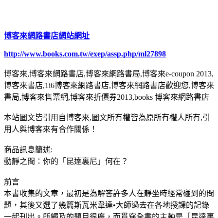
博客來網路書店網站網址
http://www.books.com.tw/exep/assp.php/ml27898
博客來,博客來網路書店,博客來網路書局,博客來e-coupon 2013,
博客來書店,1i6博客來網路書店,博客來網路書店歡迎您,博客來
書局,博客來售票網,博客來折價券2013,books 博客來網路書店
本站圖文皆引用自博客來,圖文所有權皆為原所有權人所有,引
用人與博客來有合作關係！
商品訊息簡述:
動靜之間：你的「昆達裏尼」何在？
前言
本書收集的文章，最初是為解答許多人在靜坐時經常碰到的問
題，其後又選了幾篇斯瓦米韋達•大師過去在各地授課的記錄
一起刊出。所觸及的題目很廣，而貫穿全書的主軸是「昆達裏