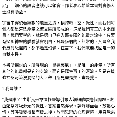
尼」。細心的讀者應該可以領會。作者衷心希望本書對實修人
士能有助益。
宇宙中穿梭著無數的能量之流，橫跨時、空、覺性，而我們每
個人都是這些能量之流交匯所形成的，這是我們真正的本來面
目。我們要學的，就是讓自己進入那交匯的能量之流中。只要
有過那神聖的體驗就會明白，凡是脆弱的、無常的，凡是令我
們感到恐懼的，都不過是幻覺。在當下，我們就能找回唯一的
自我本性。
本書所探討的、所展現的「昆達裏尼」，是唯一的能量。所有
其他的能量都是它的支流，而它是匯集百川的河流。凡是在這
條神聖河流浸潤過的人，舉目所見盡是美、盡是愛。
1 我是誰？
“我是誰？”由斯瓦米韋達輕聲導引眾人細細體驗這個問題。經
由體察呼吸源頭的覺性，答案自然浮現。請靜靜坐著，放鬆心
情，等呼吸變得長而緩之後，放開思辨的心理習慣，用直覺來