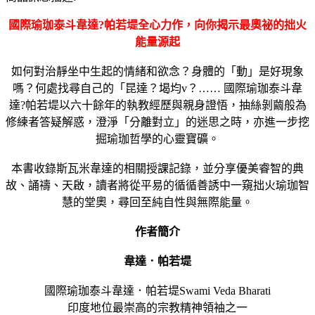
國際瑜珈泰斗韋達?帕若堤全心力作，向你揭示最奧祕的拙火
能量源起
如何對治靜坐中生起的情緒和欲念？身體的「動」是好現象
嗎？何處找尋自己的「昆達？堨均v？…… 國際瑜珈泰斗韋
達?帕若堤以六十餘年的執教經歷與親身證悟，抽絲剝繭般為
修練者答疑解惑，澄淨「分離對立」的迷思之時，亦進一步挖
掘瑜珈哲學的心靈寶礦。
本書收錄斯瓦米韋達的相關授課記錄，並分享優美睿智的典
故、誦禱、天啟，讀者將從平易的循循善誘中一窺拙火瑜珈智
慧的堂奧，尋回至純自性與無際能量。
作者簡介
韋達．帕若堤
國際瑜珈泰斗韋達．帕若堤Swami Veda Bharati
印度地位最崇高的宗教精神領袖之一