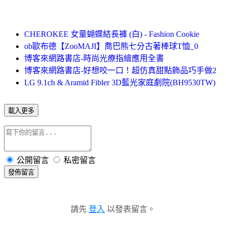
CHEROKEE 女童蝴蝶結長褲 (白) - Fashion Cookie
ob歐布德【ZooMAJI】喬巴熊七分古著棒球T恤_0
博客來網路書店-時尚光療指繪應用全書
博客來網路書店-好想咬一口！超仿真甜點飾品巧手做2
LG 9.1ch & Aramid Fibler 3D藍光家庭劇院(BH9530TW)
載入更多
公開留言
私密留言
發佈留言
請先
登入
以發表留言。