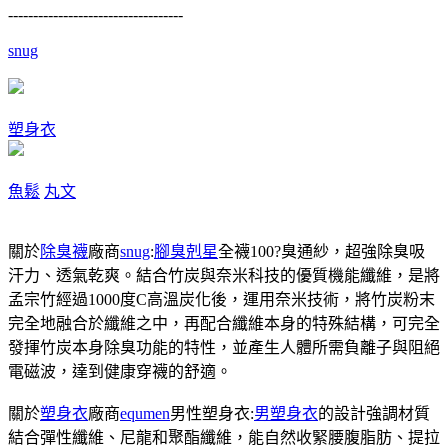
-----------------------------------
snug
塑身衣
魚鬆
丸文
關於
除臭襪
廠商
snug
:
腳臭剋星
全襪100?臭通紗，超強除臭吸
汗力、透氣乾爽。結合竹炭與奈米科技的優質機能纖維，是將
孟宗竹經過1000度C高溫炭化後，運用奈米技術，將竹炭粉末
完全地融合於纖維之中，再配合纖維本身的特殊結構，可完全
發揮竹炭本身除臭功能的特性，並產生人體所需負離子與阻絕
電磁波，達到健康穿襪的舒適。
關於
塑身衣
廠商
equmen
男性塑身衣:
男塑身衣
的設計強調材質
結合彈性纖維、尼龍和聚酯纖維，能自然收緊腰腹脂肪、提拉