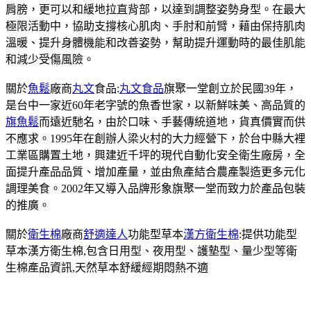
肩膀，更可以和緩地拉直背部，以達到調整姿勢身型。在最大
極限活動中，協助支撐核心肌肉、手肘和前臂，藉由保持肌肉
溫暖、提升身體機能和改善姿勢，幫助提升運動時的最佳肌能
和減少受傷風險。
關於
魚鬆
廠商
丸文
食品:
丸文食品
旗聚一堂創立於民國39年，
是台中一家近60年老字號的魚香世家，以新鮮味美、高品質的
旗魚鬆
而遠近馳名，由於口味、手藝傳統道地，貨真價實而供
不應求。1995年在創辦人梁火村的大力經營下，於台中縣大裡
工業區購置土地，興建近千坪的現代自動化安全衛生廠房，全
面提升產品品質、增加產量，並由魚產結合農產製造更多元化
調理美食。2002年又導入品牌形象旗聚一堂而致力於產品包裝
的推廣。
關於
衛生棉
廠商
舒適達人
功能型草本
漢方衛生棉
:提供功能型
草本漢方衛生棉,包含日用型、夜用型、護墊型、量少型等衛
生棉產品資訊,天然草本舒緩經期悶熱不適