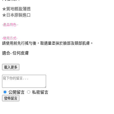
★質地輕盈薄透
★日本原裝進口
-產品特色--
-使用方式-
請使用前先行搖勻後，取適量塗抹於臉部及頸部肌膚
。
適合- 任何皮膚
載入更多
公開留言
私密留言
發佈留言