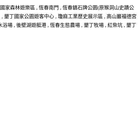
 墾丁國家森林遊樂區 , 恆春南門 , 恆春鎮石牌公園(原猴洞山史蹟公
鑾鼻公園 , 墾丁國家公園遊客中心 , 瓊麻工業歷史展示區 , 高山巖福德宮
水浴場 , 後壁湖遊艇港 , 恆春生態農場 , 墾丁牧場 , 紅柴坑 , 墾丁