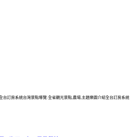
行全台訂房系統台灣景點導覽:全省觀光景點,農場,主題樂園介紹全台訂房系統