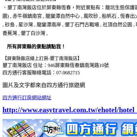
．墾丁南灣飯店位於
屏東縣恆春
，附近景點有：龍坑生態保護區 , 
園) , 赤牛嶺鎮南宮 , 龍鑾潭自然中心 , 風吹砂 , 船帆石 , 恆春
, 砂島 , 星沙灣 , 龍鑾潭南岸 , 墾丁石門古戰場 , 社頂自然公園 ,
香蕉灣 , 墾丁白沙灣 ,
所有屏東縣的景點請點我！
【屏東縣飯店線上訂房-墾丁南灣飯店】
墾丁南灣飯店 住址：946屏東縣恆春鎮南灣路10號
四方通行客服聯絡電話：07-9682715
圖片及文字都來自四方通行旅遊網
四方通行訂房網站網址
http://www.easytravel.com.tw/ehotel/hot