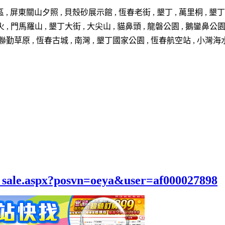
屏東關山夕照 , 貝殼砂展示館 , 恆春老街 , 墾丁 , 萬里桐 ,
出火 , 門馬羅山 , 墾丁大街 , 大尖山 , 貓鼻頭 , 龍磐公園 , 鵝
 聯勤草原 , 恆春古城 , 南灣 , 墾丁國家公園 , 恆春航空站 , 小灣海
el_sale.aspx?posvn=oeya&user=af000027898