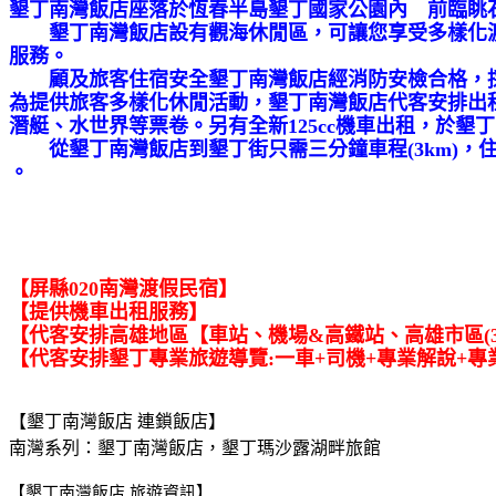
墾丁南灣飯店座落於恆春半島墾丁國家公園內 前臨眺
墾丁南灣飯店設有觀海休閒區，可讓您享受多樣化渡
服務。
顧及旅客住宿安全墾丁南灣飯店經消防安檢合格，採
為提供旅客多樣化休閒活動，墾丁南灣飯店代客安排出
潛艇、水世界等票卷。另有全新125cc機車出租，於
從墾丁南灣飯店到墾丁街只需三分鐘車程(3km)，
。
【屏縣020南灣渡假民宿】
【提供機車出租服務】
【代客安排高雄地區【車站、機場&高鐵站、高雄市區(350
【代客安排墾丁專業旅遊導覽:一車+司機+專業解說+專
【墾丁南灣飯店 連鎖飯店】
南灣系列：墾丁南灣飯店，墾丁瑪沙露湖畔旅館
【墾丁南灣飯店 旅遊資訊】