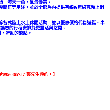
頭 海天一色，風景優美。
聯誼等用途，並於全館房內提供有線&無線寬頻上網
等各式陸上水上休閒活動。並以優惠價格代售遊艇、半
，讓您的行程安排能更靈活與悠閒。
鬧，髒亂的缺點。
56365757-鄭先生預約。】