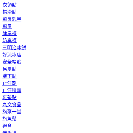
衣領貼
帽沿貼
腳臭剋星
腳臭
除臭襪
防臭襪
三明治冰餅
好涼冰店
安全帽貼
易夏貼
腋下貼
止汗劑
止汗噴霧
鞋墊貼
丸文食品
旗聚一堂
旗魚鬆
禮盒