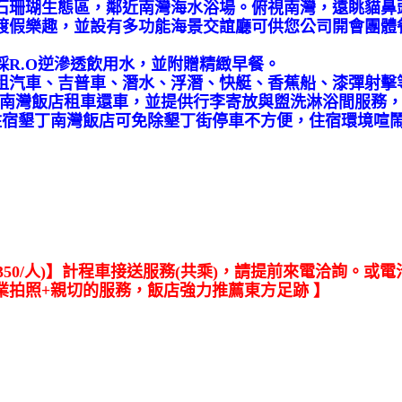
石珊瑚生態區，鄰近南灣海水浴場。俯視南灣，遠眺貓鼻
假樂趣，並設有多功能海景交誼廳可供您公司開會團體餐
R.O逆滲透飲用水，並附贈精緻早餐。
租汽車、吉普車、潛水、浮潛、快艇、香蕉船、漆彈射擊
墾丁南灣飯店租車還車，並提供行李寄放與盥洗淋浴間服務
住宿墾丁南灣飯店可免除墾丁街停車不方便，住宿環境喧
/人)】計程車接送服務(共乘)，請提前來電洽詢。或電洽09
業拍照+親切的服務，飯店強力推薦東方足跡 】