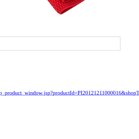
/shop_product_window.jsp?productId=PI20121211000016&sh