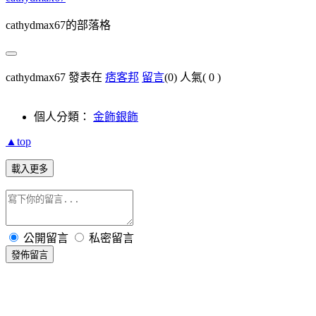
cathydmax67的部落格
cathydmax67 發表在
痞客邦
留言
(0)
人氣(
0
)
個人分類：
金飾銀飾
▲top
載入更多
公開留言
私密留言
發佈留言