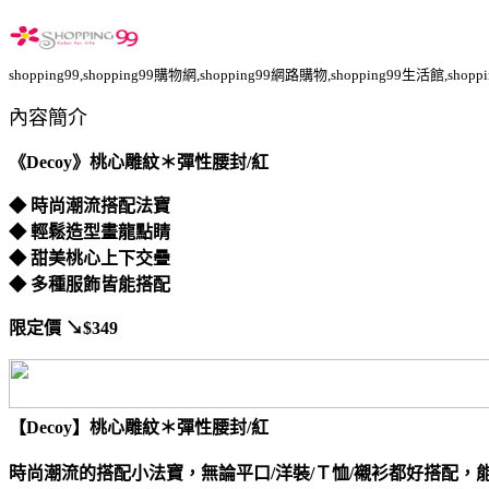
shopping99,shopping99購物網,shopping99網路購物,shopping99生活館,sho
內容簡介
《Decoy》桃心雕紋＊彈性腰封/紅
◆ 時尚潮流搭配法寶
◆ 輕鬆造型畫龍點睛
◆ 甜美桃心上下交疊
◆ 多種服飾皆能搭配
限定價
↘$349
【Decoy】桃心雕紋＊彈性腰封/紅
時尚潮流的搭配小法寶，無論平口/洋裝/Ｔ恤/襯衫都好搭配，