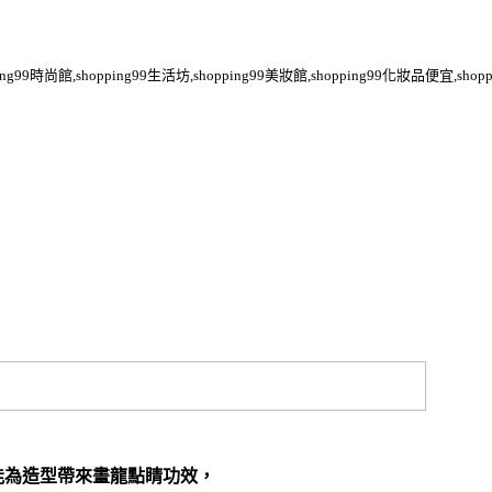
pping99時尚館,shopping99生活坊,shopping99美妝館,shopping99化妝品便宜,shop
能為造型帶來畫龍點睛功效，