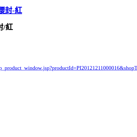
性腰封-紅
封/紅
/shop_product_window.jsp?productId=PI20121211000016&sh