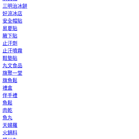
三明治冰餅
好涼冰店
安全帽貼
易夏貼
腋下貼
止汗劑
止汗噴霧
鞋墊貼
丸文食品
旗聚一堂
旗魚鬆
禮盒
伴手禮
魚鬆
肉乾
魚丸
天婦羅
火鍋料