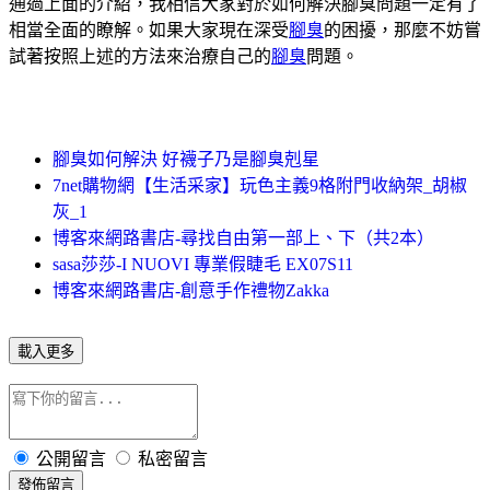
通過上面的介紹，我相信大家對於如何解決腳臭問題一定有了
相當全面的瞭解。如果大家現在深受
腳臭
的困擾，那麼不妨嘗
試著按照上述的方法來治療自己的
腳臭
問題。
腳臭如何解決 好襪子乃是腳臭剋星
7net購物網【生活采家】玩色主義9格附門收納架_胡椒
灰_1
博客來網路書店-尋找自由第一部上、下（共2本）
sasa莎莎-I NUOVI 專業假睫毛 EX07S11
博客來網路書店-創意手作禮物Zakka
載入更多
公開留言
私密留言
發佈留言