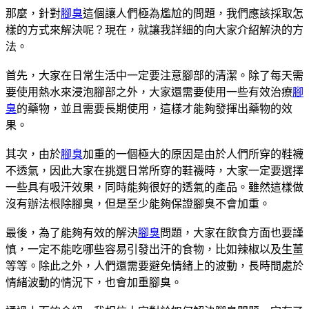
那麼，針對
腳臭
這個讓人們極為尷尬的問題，我們應該採取怎
樣的方式來解決呢？現在，就讓我詳細的向大家介紹解決的方
法。
首先，大家在日常生活中一定要注意腳部的清潔。除了每天需
要使用熱水來浸泡腳部之外，大家還需要使用一些有效治療
腳
臭
的藥物，並且需要長期使用，這樣才能夠發揮出藥物的效
果。
其次，由於
腳臭
加重的一個極大的原因是由於人們所穿的鞋襪
不透氣，因此大家在挑選日常所穿的鞋襪時，大家一定要選擇
一些具有吸汗效果，同時能夠很好的透氣的產品。雖然這樣做
沒有辦法根除腳臭，但是至少能夠保證腳臭不會加重。
最後，為了能夠有效的解決
腳臭
問題，大家在飲食方面也要謹
慎，一定不能吃哪些容易引發出汗的食物，比如辣椒以及生薑
等等。除此之外，人們還需要避免情緒上的波動，長時間處於
情緒波動的情況下，也會加重腳臭。