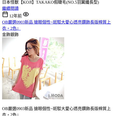
日本怪獸【KOJI】TAKAKO假睫毛(NO.5羽翼纖長型)
繼續閱讀
12年前
OB嚴選0903新品 搶眼個性~斑駁大愛心透亮鑽飾長版棉質上
衣‧2色』
金飾銀飾
OB嚴選0903新品 搶眼個性~斑駁大愛心透亮鑽飾長版棉質上
衣‧2色』