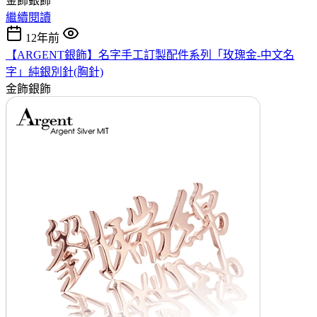
金飾銀飾
繼續閱讀
12年前
【ARGENT銀飾】名字手工訂製配件系列「玫瑰金-中文名
字」純銀別針(胸針)
金飾銀飾