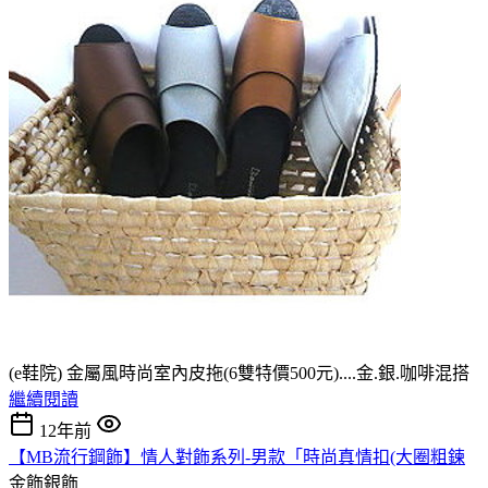
(e鞋院) 金屬風時尚室內皮拖(6雙特價500元)....金.銀.咖啡混搭
繼續閱讀
12年前
【MB流行鋼飾】情人對飾系列-男款「時尚真情扣(大圈粗鍊
金飾銀飾